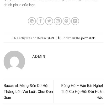
chinh phục của bạn.
This entry was posted in
GAME BÀI
. Bookmark the
permalink
.
ADMIN
Baccarat Mang Đến Cơ Hội
Rồng Hổ – Ván Bài Nghẹt
Thắng Lớn Với Luật Chơi Đơn
Thở, Cơ Hội Đổi Đời Hoàn
Giản
Hảo