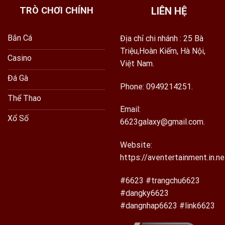
TRÒ CHƠI CHÍNH
LIÊN HỆ
Bắn Cá
Địa chỉ chi nhánh : 25 Bà
Triệu,Hoàn Kiếm, Hà Nội,
Casino
Việt Nam.
Đá Gà
Phone: 0949214251.
Thể Thao
Email:
Xổ Số
6623galaxy@gmail.com.
Website:
https://aventertainment.in.ne
#6623 #trangchu6623
#dangky6623
#dangnhap6623 #link6623