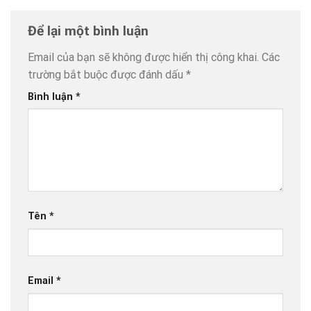
Để lại một bình luận
Email của bạn sẽ không được hiển thị công khai.
Các
trường bắt buộc được đánh dấu
*
Bình luận
*
Tên
*
Email
*