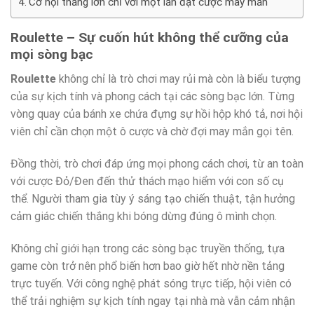
Cơ hội thắng lớn chỉ với một lần đặt cược may mắn
Roulette – Sự cuốn hút không thể cưỡng của
mọi sòng bạc
Roulette
không chỉ là trò chơi may rủi mà còn là biểu tượng
của sự kịch tính và phong cách tại các sòng bạc lớn. Từng
vòng quay của bánh xe chứa đựng sự hồi hộp khó tả, nơi hội
viên chỉ cần chọn một ô cược và chờ đợi may mắn gọi tên.
Đồng thời, trò chơi đáp ứng mọi phong cách chơi, từ an toàn
với cược Đỏ/Đen đến thử thách mạo hiểm với con số cụ
thể. Người tham gia tùy ý sáng tạo chiến thuật, tận hưởng
cảm giác chiến thắng khi bóng dừng đúng ô mình chọn.
Không chỉ giới hạn trong các sòng bạc truyền thống, tựa
game còn trở nên phổ biến hơn bao giờ hết nhờ nền tảng
trực tuyến. Với công nghệ phát sóng trực tiếp, hội viên có
thể trải nghiệm sự kịch tính ngay tại nhà mà vẫn cảm nhận