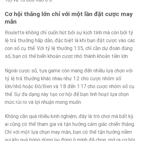
Cơ hội thắng lớn chỉ với một lần đặt cược may
mắn
Roulette không chỉ cuốn hút bởi sự kịch tính mà còn bởi tỷ
lệ trả thưởng hấp dẫn, đặc biệt là khi bạn đặt cược vào các
con số cụ thể. Với tỷ lệ thưởng 1:35, chỉ cần dự đoán đúng
số, bạn có thể biến khoản cược nhỏ thành khoản tiền lớn.
Ngoài cược số, tựa game còn mang đến nhiều lựa chọn với
tỷ lệ trả thưởng khác nhau như 1:2 cho cược nhóm số
lớn/nhỏ hoặc Đỏ/Đen và 1:8 đến 1:17 cho cược nhóm số cụ
thể. Sự đa dạng này tạo cơ hội để bạn linh hoạt lựa chọn
mức rủi ro và lợi nhuận mong muốn.
Không cần quá nhiều kinh nghiệm, đây là trò chơi mà bất kỳ
ai cũng có thể tham gia và tận hưởng cảm giác chiến thắng.
Chỉ với một lựa chọn may mắn, bạn có thể tận hưởng niềm
vui khi quả bóng dừng lại đúng ô mình đã chọn, mở ra cơ hội