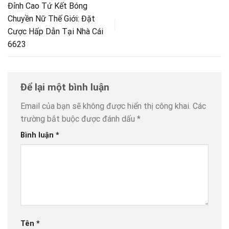
Đỉnh Cao Tứ Kết Bóng
Chuyền Nữ Thế Giới: Đặt
Cược Hấp Dẫn Tại Nhà Cái
6623
Để lại một bình luận
Email của bạn sẽ không được hiển thị công khai.
Các
trường bắt buộc được đánh dấu
*
Bình luận
*
Tên
*