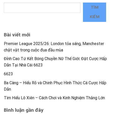
TÌM
KIẾM
Bài viết mới
Premier League 2025/26: London tỏa sáng, Manchester
chật vật trong cuộc đua đầu mùa
Đỉnh Cao Tứ Kết Bóng Chuyền Nữ Thế Giới: Đặt Cược Hấp
Dẫn Tại Nhà Cái 6623
6623
Ba Càng – Hiểu Rõ và Chinh Phục Hình Thức Cá Cược Hấp
Dẫn
Tìm Hiểu Lô Xiên – Cách Chơi và Kinh Nghiệm Thắng Lớn
Bình luận gần đây