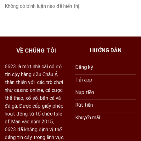
Không có bình luận nào để hiển thị.
VỀ CHÚNG TÔI
HƯỚNG DẪN
6623
là một nhà cái có độ
Đăng ký
tin cậy hàng đầu Châu Á,
Tải app
thân thiện với các trò chơi
như casino online, cá cược
Nạp tiền
thể thao, xổ số, bắn cá và
Rút tiền
đá gà. Được cấp giấy phép
hoạt động từ tổ chức Isle
Khuyến mãi
of Man vào năm 2015,
6623 đã khẳng định vị thế
đáng tin cậy trong lĩnh vực