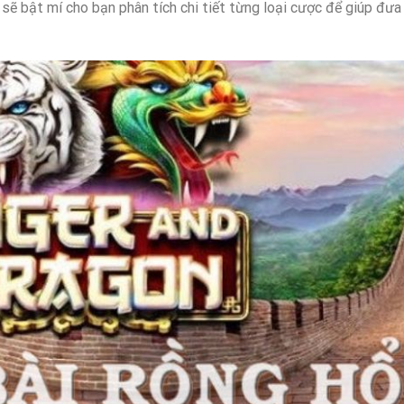
 sẽ bật mí cho bạn phân tích chi tiết từng loại cược để giúp đưa