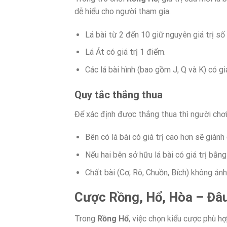
dễ hiểu cho người tham gia.
Lá bài từ 2 đến 10 giữ nguyên giá trị số 
Lá Át có giá trị 1 điểm.
Các lá bài hình (bao gồm J, Q và K) có giá
Quy tắc thắng thua
Để xác định được thắng thua thì người chơ
Bên có lá bài có giá trị cao hơn sẽ giành
Nếu hai bên sở hữu lá bài có giá trị bằng
Chất bài (Cơ, Rô, Chuồn, Bích) không ản
Cược Rồng, Hổ, Hòa – Đâu
Trong
Rồng Hổ
, việc chọn kiểu cược phù h