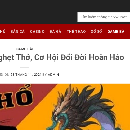
CHỦ
BẮN CÁ
CASINO
ĐÁ GÀ
THỂ THAO
XỔ SỐ
GAME BÀI
GAME BÀI
ghẹt Thở, Cơ Hội Đổi Đời Hoàn Hảo
ED ON
28 THÁNG 11, 2024
BY
ADMIN