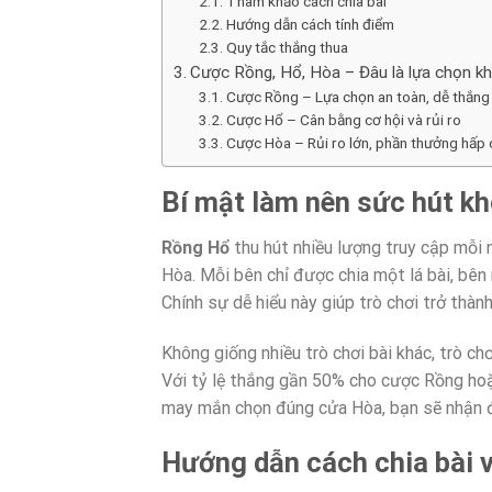
Tham khảo cách chia bài
Hướng dẫn cách tính điểm
Quy tắc thắng thua
Cược Rồng, Hổ, Hòa – Đâu là lựa chọn k
Cược Rồng – Lựa chọn an toàn, dễ thắng
Cược Hổ – Cân bằng cơ hội và rủi ro
Cược Hòa – Rủi ro lớn, phần thưởng hấp 
Bí mật làm nên sức hút k
Rồng Hổ
thu hút nhiều lượng truy cập mỗi 
Hòa. Mỗi bên chỉ được chia một lá bài, bên 
Chính sự dễ hiểu này giúp trò chơi trở thàn
Không giống nhiều trò chơi bài khác, trò ch
Với tỷ lệ thắng gần 50% cho cược Rồng hoặc
may mắn chọn đúng cửa Hòa, bạn sẽ nhận 
Hướng dẫn cách chia bài 