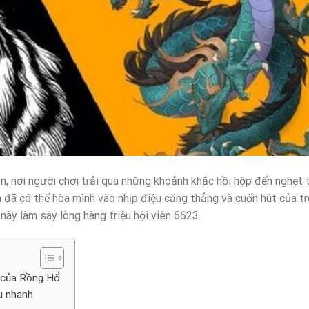
n, nơi người chơi trải qua những khoảnh khắc hồi hộp đến nghẹt 
n đã có thể hòa mình vào nhịp điệu căng thẳng và cuốn hút của tr
này làm say lòng hàng triệu hội viên 6623.
g của Rồng Hổ
êu nhanh