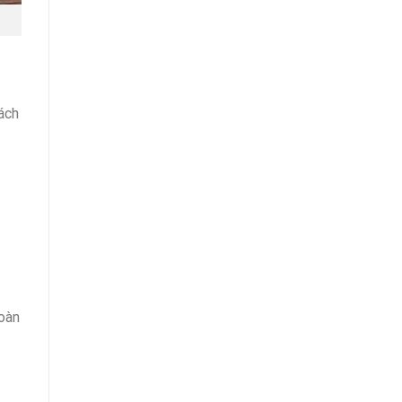
ách
hoàn