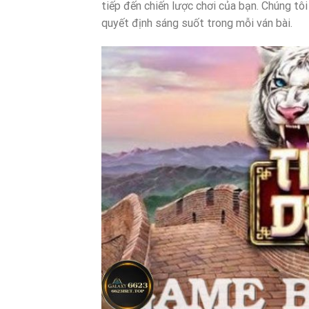
tiếp đến chiến lược chơi của bạn. Chúng tôi
quyết định sáng suốt trong mỗi ván bài.